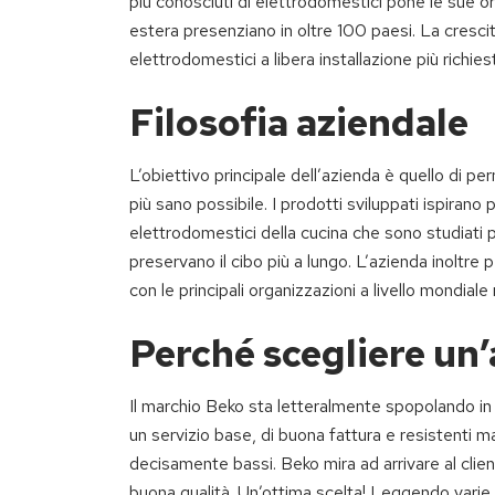
più conosciuti di elettrodomestici pone le sue or
estera presenziano in oltre 100 paesi. La cresci
elettrodomestici a libera installazione più richies
Filosofia aziendale
L’obiettivo principale dell’azienda è quello di p
più sano possibile. I prodotti sviluppati ispirano 
elettrodomestici della cucina che sono studiati pe
preservano il cibo più a lungo. L’azienda inoltre
con le principali organizzazioni a livello mondial
Perché scegliere un
Il marchio Beko sta letteralmente spopolando i
un servizio base, di buona fattura e resistenti m
decisamente bassi. Beko mira ad arrivare al clien
buona qualità. Un’ottima scelta! Leggendo varie 