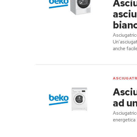
Asci
asciu
bian
Asciugatri
Un’asciugat
anche facil
ASCIUGATR
Asci
ad u
Asciugatri
energetica 