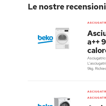
Le nostre recensioni
ASCIUGATR
Asciu
a++ 9
calor
Asciugatri
L’asciugatr
9kg. Richie
ASCIUGATR
ASCIUGATR