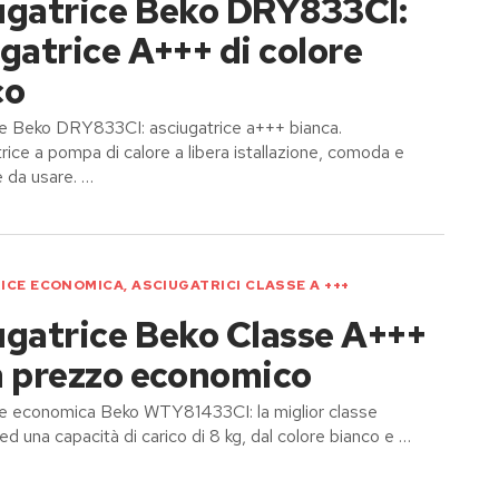
ugatrice Beko DRY833CI:
gatrice A+++ di colore
co
ce Beko DRY833CI: asciugatrice a+++ bianca.
rice a pompa di calore a libera istallazione, comoda e
e da usare. …
ICE ECONOMICA
,
ASCIUGATRICI CLASSE A +++
ugatrice Beko Classe A+++
n prezzo economico
ce economica Beko WTY81433CI: la miglior classe
ed una capacità di carico di 8 kg, dal colore bianco e …