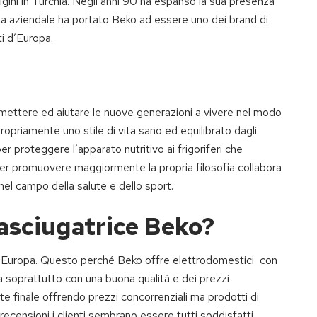
igini in Turchia. Negli anni 90 ha espanso la sua presenza
ta aziendale ha portato Beko ad essere uno dei brand di
ti d’Europa.
ermettere ed aiutare le nuove generazioni a vivere nel modo
propriamente uno stile di vita sano ed equilibrato dagli
r proteggere l’apparato nutritivo ai frigoriferi che
 per promuovere maggiormente la propria filosofia collabora
e nel campo della salute e dello sport.
’asciugatrice Beko?
n Europa. Questo perché Beko offre elettrodomestici con
a soprattutto con una buona qualità e dei prezzi
te finale offrendo prezzi concorrenziali ma prodotti di
recensioni i clienti sembrano essere tutti soddisfatti.